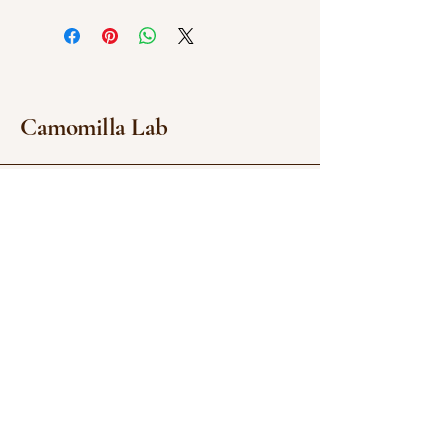
Camomilla Lab
camomillalab.cagliari@gmail.com
Via Pergolesi 28a,Cagliari (CA) Italia
https://www.instagram.com/ca
milla_illustrator/